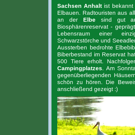
Sachsen Anhalt
ist bekannt 
Elbauen. Radtouristen aus a
an der
Elbe
sind gut au
Biosphärenreservat - gepräg
Lebensraum einer einzig
Schwarzstörche und Seeadler
Aussterben bedrohte Elbebib
Biberbestand im Reservat hat
500 Tiere erholt. Nachfolg
Campingplatzes
. Am Sonnt
gegenüberliegenden Häuser
schön zu hören. Die Bewei
anschließend gezeigt :)